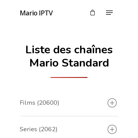
Mario IPTV
Liste des chaînes
Mario Standard
Films (20600)
Plus de 20600 films à votre
Series (2062)
disposition. Pour plus d’informations